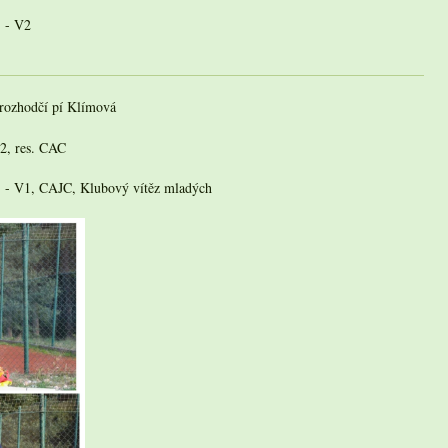
) - V2
rozhodčí pí Klímová
V2, res. CAC
h) - V1, CAJC, Klubový vítěz mladých