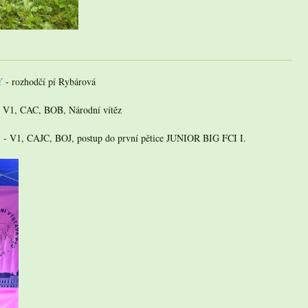
Y
- rozhodčí pí Rybárová
 - V1, CAC, BOB, Národní vítěz
h) - V1, CAJC, BOJ, postup do první pětice JUNIOR BIG FCI I.