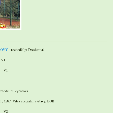
ATOVY
- rozhodčí pí Dreslerová
- V1
) - V1
ozhodčí pí Rybárová
 V1, CAC, Vítěz speciální výstavy, BOB
) - V2