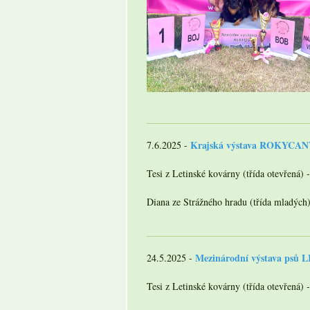
Krajská výstava ROKYCA
7.6.2025 -
Tesi z Letinské kovárny (třída otevřená) 
Diana ze Strážného hradu (třída mladých)
Mezinárodní výstava psů
24.5.2025 -
Tesi z Letinské kovárny (třída otevřená) 