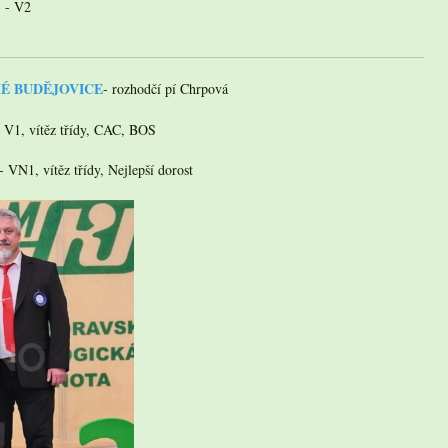
) - V2
SKÉ BUDĚJOVICE
- rozhodčí pí Chrpová
 - V1, vítěz třídy, CAC, BOS
- VN1, vítěz třídy, Nejlepší dorost