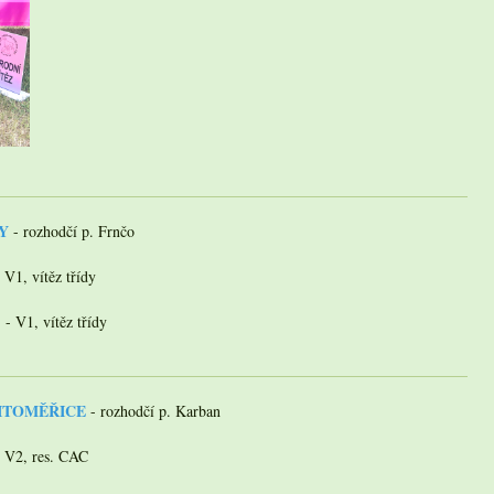
NY
- rozhodčí p. Frnčo
- V1, vítěz třídy
 - V1, vítěz třídy
 LITOMĚŘICE
- rozhodčí p. Karban
- V2, res. CAC