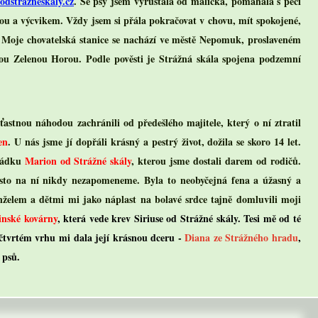
dstrazneskaly.cz
. Se psy jsem vyrůstala od malička, pomáhala s péčí
ovou a výcvikem. Vždy jsem si přála pokračovat v chovu, mít spokojené,
. Moje chovatelská stanice se nachází ve městě Nepomuk, proslaveném
 Zelenou Horou. Podle pověsti je Strážná skála spojena podzemní
astnou náhodou zachránili od předešlého majitele, který o ní ztratil
en
. U nás jsme jí dopřáli krásný a pestrý život, dožila se skoro 14 let.
arádku
Marion od Strážné skály
, kterou jsme dostali darem od rodičů.
řesto na ní nikdy nezapomeneme. Byla to neobyčejná fena a úžasný a
elem a dětmi mi jako náplast na bolavé srdce tajně domluvili moji
tinské kovárny
, která vede krev Siriuse od Strážné skály. Tesi mě od té
čtvrtém vrhu mi dala její krásnou dceru -
Diana ze Strážného hradu
,
 psů.