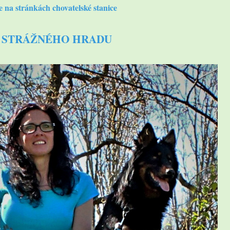
te na stránkách chovatelské stanice
 STRÁŽNÉHO HRADU