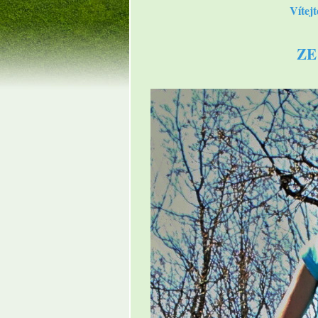
Vítej
ZE