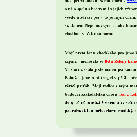
otec při zakládání svého chovu -
www.o
o ně a spolu s bratrem i s jejich vých
veselé a zdravé psy - to je mým cílem
sv. Janem Nepomuckým a také krásnou
chodbou se Zelenou horou.
Mojí první fenu chodského psa jsme šť
zájem. Jmenovala se
Beta Zelený kám
Ve stáří získala ještě malou psí kam
Bohužel jsme o ní tragicky přišli, p
věrný parťák. Moji rodiče s mým manž
budoucí zakladatelku chovu
Tesi z Le
doby věrně provází životem a ve svém 
pokračovatelku mého chovu chodských